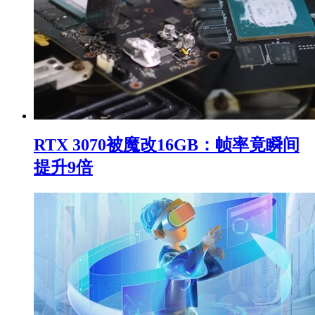
RTX 3070被魔改16GB：帧率竟瞬间
提升9倍