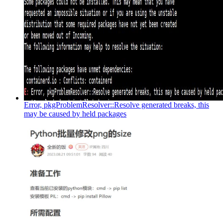
Error, pkgProblemResolver::Resolve generated breaks, this
may be caused by held packages