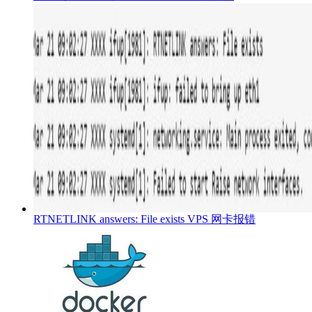
RTNETLINK answers: File exists VPS 网卡报错