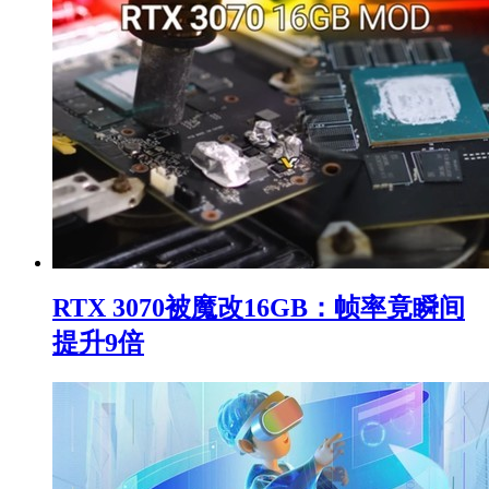
RTX 3070被魔改16GB：帧率竟瞬间
提升9倍