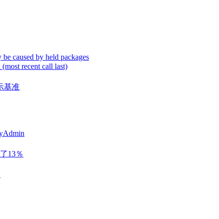
y be caused by held packages
st recent call last)
示基准
dmin
了13％
展