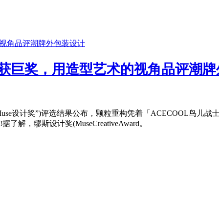
喜获巨奖，用造型艺术的视角品评潮牌
(通称“Muse设计奖”)评选结果公布，颗粒重构凭着「ACECOOL鸟儿
缪斯设计奖(MuseCreativeAward。