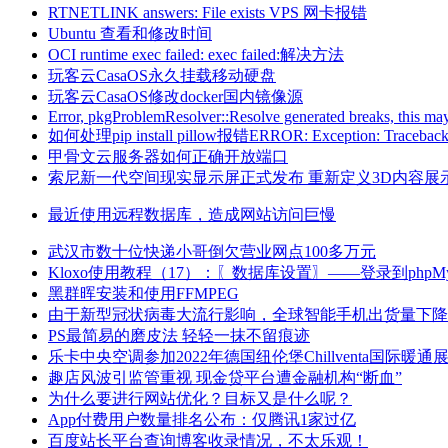
RTNETLINK answers: File exists VPS 网卡报错
Ubuntu 查看和修改时间
OCI runtime exec failed: exec failed:解决方法
玩客云CasaOS永久挂载移动硬盘
玩客云CasaOS修改docker国内镜像源
Error, pkgProblemResolver::Resolve generated breaks, this ma
如何处理pip install pillow报错ERROR: Exception: Traceback (mo
甲骨文云服务器如何正确开放端口
索尼新一代空间现实显示屏正式发布 重新定义3D内容展
最近使用远程数据库，造成网站访问巨慢
武汉市数十位快递小哥倒欠营业网点100多万元
Kloxo使用教程（17）：〖数据库设置〗——登录到phpMyA
黑群晖安装和使用FFMPEG
由于新型冠状病毒大流行影响，全球智能手机出货量下降
PS最简易的磨皮法 轻轻一抹不留痕迹
乐卡中央空调参加2022年德国纽伦堡Chillventa国际暖通
趣店风波引监管重视 现金贷平台遭金融机构“断血”
为什么要进行网站优化？目标又是什么呢？
App付费用户数量排名公布：仅腾讯1家过亿
百度站长平台查询博客收录情况，不太乐观！