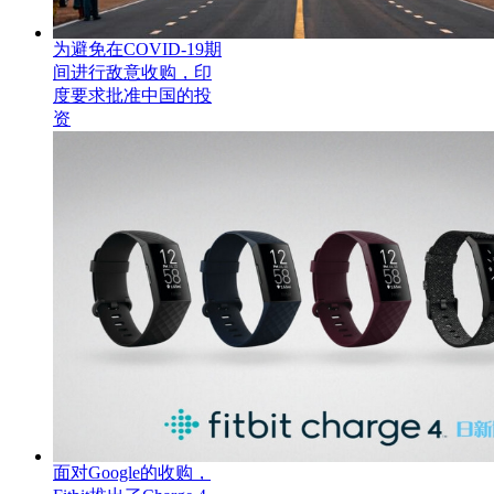
为避免在COVID-19期
间进行敌意收购，印
度要求批准中国的投
资
面对Google的收购，