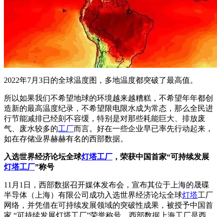
2022年7月3日的全球温度图，多地温度都突破了最高值。
所以如果我们不希望地球的环境越来越糟糕，不希望年年都创
造新的最高温度纪录，不希望限电限水成为常态，那么全民进
行节能减排已经刻不容缓，特别是对那些耗能巨大、排放废
气、废水较多的
工厂
而言。好在一些企业早已率先行动起来，
如在存储业界赫赫有名的西部数据。
入选世界经济论坛全球
灯塔
工厂
，荣获中国首家
“
可持续发展
灯塔
工厂
”
称号
11月1日，西部数据召开媒体发布会，宣布其位于上海的晟碟
半导体（上海）有限公司成功入选世界经济论坛全球
灯塔
工厂
网络，并凭借在可持续发展领域的突破性成果，被授予中国首
家 “可持续发展灯塔工厂”荣誉称号。西部数据上海工厂是西