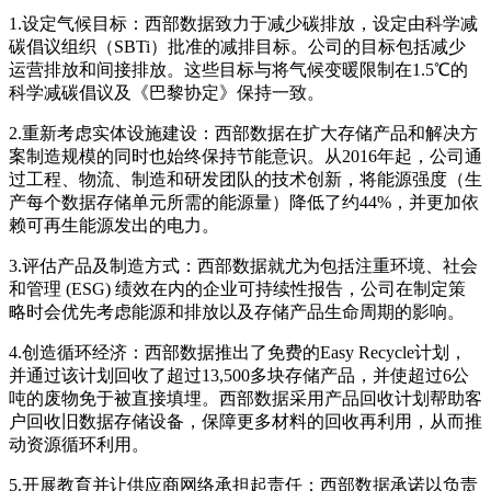
1.设定气候目标：西部数据致力于减少碳排放，设定由科学减
碳倡议组织（SBTi）批准的减排目标。公司的目标包括减少
运营排放和间接排放。这些目标与将气候变暖限制在1.5℃的
科学减碳倡议及《巴黎协定》保持一致。
2.重新考虑实体设施建设：西部数据在扩大存储产品和解决方
案制造规模的同时也始终保持节能意识。从2016年起，公司通
过工程、物流、制造和研发团队的技术创新，将能源强度（生
产每个数据存储单元所需的能源量）降低了约44%，并更加依
赖可再生能源发出的电力。
3.评估产品及制造方式：西部数据就尤为包括注重环境、社会
和管理 (ESG) 绩效在内的企业可持续性报告，公司在制定策
略时会优先考虑能源和排放以及存储产品生命周期的影响。
4.创造循环经济：西部数据推出了免费的Easy Recycle计划，
并通过该计划回收了超过13,500多块存储产品，并使超过6公
吨的废物免于被直接填埋。西部数据采用产品回收计划帮助客
户回收旧数据存储设备，保障更多材料的回收再利用，从而推
动资源循环利用。
5.开展教育并让供应商网络承担起责任：西部数据承诺以负责