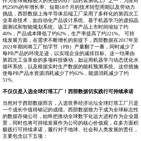
作为全球规模较大的先进闪存产品封装测试工厂之一，为应对
约250%的年增长率、短期18个月的技术转型周期以及劳动力
挑战，西部数据上海半导体后端工厂采用了多样化的第四次工
业革命技术，如自动化产品设计系统、基于机器学习的虚拟晶
圆测试和智能规划系统。该工厂将产品上市时间缩短了约
40%，产品成本降低了约62%，生产率提高了约221%。 可持
续发展方面，在需求不断增长的前提下，西部数据在2017年至
2021年期间将工厂拍字节（PB）产量翻了一番，同时减少了
每PB产品的环境足迹，以实现企业的减排目标。这一结果由
第四次工业革命的多项科技驱动，如运用机器学习动态优化水
循环系统，以及根据实时生产数据的能耗预测系统。这些措施
使每PB产品水资源消耗减少了约62%，能源消耗减少了约
51%。
不仅仅是入选全球灯塔工厂！西部数据切实践行可持续承诺
当然对于西部数据而言，入选世界经济论坛全球灯塔工厂只是
一个成长中值得铭记的成绩。西部数据致力于成为全球标志性
的数据存储公司，始终把推动全球数字化远大进程作为企业愿
景，同时也将可持续发展作为公司的核心价值观，在多方面积
极践行可持续承诺，履行对于地球、社会和人类发展的责任，
主要包含以下五项：