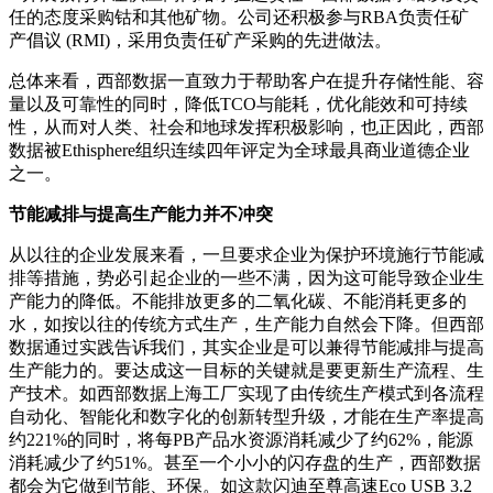
任的态度采购钴和其他矿物。公司还积极参与RBA负责任矿
产倡议 (RMI)，采用负责任矿产采购的先进做法。
总体来看，西部数据一直致力于帮助客户在提升存储性能、容
量以及可靠性的同时，降低TCO与能耗，优化能效和可持续
性，从而对人类、社会和地球发挥积极影响，也正因此，西部
数据被Ethisphere组织连续四年评定为全球最具商业道德企业
之一。
节能减排与提高生产能力并不冲突
从以往的企业发展来看，一旦要求企业为保护环境施行节能减
排等措施，势必引起企业的一些不满，因为这可能导致企业生
产能力的降低。不能排放更多的二氧化碳、不能消耗更多的
水，如按以往的传统方式生产，生产能力自然会下降。但西部
数据通过实践告诉我们，其实企业是可以兼得节能减排与提高
生产能力的。要达成这一目标的关键就是要更新生产流程、生
产技术。如西部数据上海工厂实现了由传统生产模式到各流程
自动化、智能化和数字化的创新转型升级，才能在生产率提高
约221%的同时，将每PB产品水资源消耗减少了约62%，能源
消耗减少了约51%。甚至一个小小的闪存盘的生产，西部数据
都会为它做到节能、环保。如这款闪迪至尊高速Eco USB 3.2