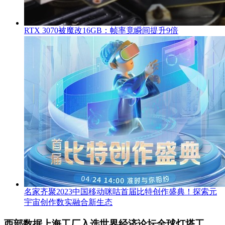
RTX 3070被魔改16GB：帧率竟瞬间提升9倍
名家齐聚2023中国移动咪咕首届比特创作盛典！探索元
宇宙创作数实融合新生态
西部数据上海工厂入选世界经济论坛全球灯塔工