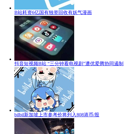
B站耗资6亿国有独资回收有妖气漫画
抖音短视频B站 “三分钟看电视剧”遭优爱腾协同遏制
bilbil新加坡上市参考价将列入808港币/股