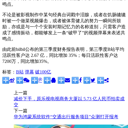
鸣点。
不论是被影视制作中某句经典台词戳中泪腺，或者在饥肠辘辘
时被一个做菜视频爆击，或者被体育健儿的努力一瞬间所鼓
励，亦或是与一个个安装时期记忆力的名称道别，只需客户造
成了感情振动，都能够发上一条“破甲了”的视频弹幕来表述共
鸣点。
由此前bilbil公布的第三季度财务报告表明，第三季度B站平均
活跃性客户达 2.67 亿，同比增加 35%；每日活跃性客户达
7200万，同比增加35%。
标签：
B站
弹幕
破100亿
上一篇
减价下手，原乐视电视商务大厦以 5.73 亿人民币拍卖成
交
下一篇
华为鸿蒙系统软件“交通出行服务项目”众测打开报考