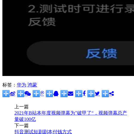
标签：
华为
鸿蒙
上一篇
2021年B站本年度视频弹幕为”破甲了“，视频弹幕总产
量破100亿
下一篇
抖音测试短剧剧本付钱方式