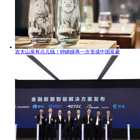
农夫山泉有点儿钱！钟睒睒再一次变成中国富豪