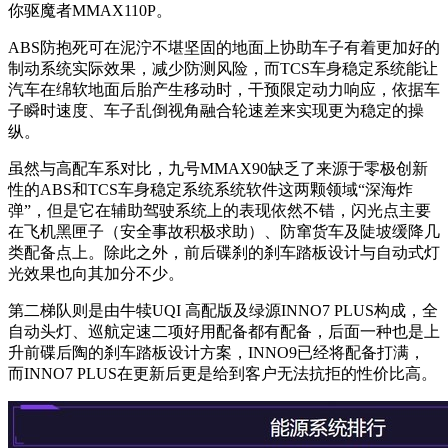
你驱魔者MMAX110P。
ABS防抱死可在泥泞不堪坚固的地面上协助车子有着更加好的
制动系统实际效果，减少防测风险，而TCS车身稳定系统能让
汽车在绵软地面后胎产生移动时，干预限定动力响应，依据车
子瞬时速度、车子乱倒视角融合轮速差来实现更为稳定的操
纵。
虽然与高配车系对比，九号MMAX90缺乏了来源于零极创新
性的ABS和TCS车身稳定系统系统软件这两颗领域“深海炸
弹”，但是它在辅助驾驶系统上的表现依然不错，闪光点主要
在飞机黑匣子（安全事故积极求助）、防窜货车及陡坡缓降几
类配备点上。除此之外，前后碟刹的刹车踏板设计与自动式灯
光效果也向其加分不少。
第二梯队则是由牛犊UQI 高配版及绿源INNO7 PLUS构成，全
自动头灯、巡航定速二项好用配备都有配备，后面一种也是上
升前碟后陶的刹车踏板设计方案，INNO9已经将配备打满，
而INNO7 PLUS在更新后更是给到客户无法抗拒的性价比高。