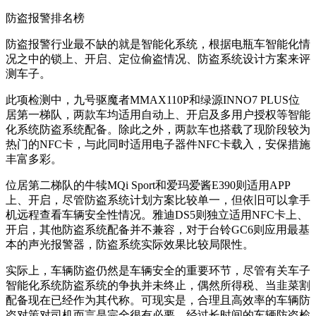
防盗报警排名榜
防盗报警行业最不缺的就是智能化系统，根据电瓶车智能化情
况之中的锁上、开启、定位偷盗情况、防盗系统设计方案来评
测车子。
此项检测中，九号驱魔者MMAX110P和绿源INNO7 PLUS位
居第一梯队，两款车均适用自动上、开启及多用户授权等智能
化系统防盗系统配备。除此之外，两款车也搭载了现阶段较为
热门的NFC卡，与此同时适用电子器件NFC卡载入，安保措施
丰富多彩。
位居第二梯队的牛犊MQi Sport和爱玛爱酱E390则适用APP
上、开启，尽管防盗系统计划方案比较单一，但依旧可以拿手
机远程查看车辆安全性情况。雅迪DS5则独立适用NFC卡上、
开启，其他防盗系统配备并不兼容，对于台铃GC6则应用最基
本的声光报警器，防盗系统实际效果比较局限性。
实际上，车辆防盗仍然是车辆安全的重要环节，尽管有关车子
智能化系统防盗系统的争执并未终止，偶然所得税、当韭菜割
配备现在已经作为其代称。可现实是，合理且高效率的车辆防
盗对策对司机而言是完全很有必要。经过长时间的车辆防盗检