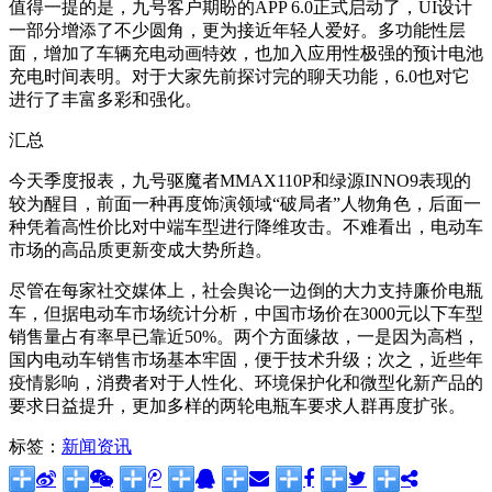
值得一提的是，九号客户期盼的APP 6.0正式启动了，UI设计
一部分增添了不少圆角，更为接近年轻人爱好。多功能性层
面，增加了车辆充电动画特效，也加入应用性极强的预计电池
充电时间表明。对于大家先前探讨完的聊天功能，6.0也对它
进行了丰富多彩和强化。
汇总
今天季度报表，九号驱魔者MMAX110P和绿源INNO9表现的
较为醒目，前面一种再度饰演领域“破局者”人物角色，后面一
种凭着高性价比对中端车型进行降维攻击。不难看出，电动车
市场的高品质更新变成大势所趋。
尽管在每家社交媒体上，社会舆论一边倒的大力支持廉价电瓶
车，但据电动车市场统计分析，中国市场价在3000元以下车型
销售量占有率早已靠近50%。两个方面缘故，一是因为高档，
国内电动车销售市场基本牢固，便于技术升级；次之，近些年
疫情影响，消费者对于人性化、环境保护化和微型化新产品的
要求日益提升，更加多样的两轮电瓶车要求人群再度扩张。
标签：
新闻资讯