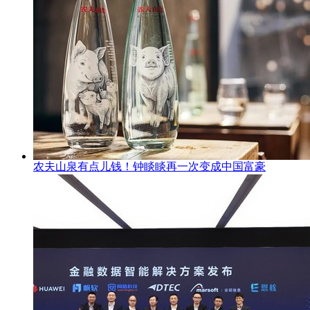
农夫山泉有点儿钱！钟睒睒再一次变成中国富豪