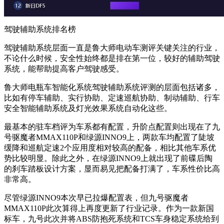
驾驶辅助系统排名榜
驾驶辅助系统层面一直是鲁大师电动车测评关键关注的行业，
不论什么时候，安全性始终都是排在第一位，较好的辅助驾驶
系统，能帮助提高客户驾驶感受。
鲁大师电瓶车智能化系统驾驶辅助系统评测的层面包括诸多，
比如有停车辅助、实行协助、定速巡航协助、制动辅助、行车
安全智能辅助系统及灯光效果系统自动化这些。
最基本的驻车档评为车系都有配置，升阶点配置则出现在了九
号驱魔者MMAX110P和绿源INNO9上，两款车均配置了陡坡
缓降和巡航定速2个应用度相对较高的配备，相比其他车系优
势比较明显。除此之外，在绿源INNO9上就出现了前碟后陶
的刹车踏板设计方案，显而易见把配备打满了，车系性价比高
非常高。
尽管绿源INNO9本次早已拉爆配置表，但九号驱魔者
MMAX110P此次算得上再度更新了行业记录。作为一款新国
标车，九号此次并将ABS防抱死系统和TCS车身稳定系统给到