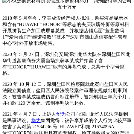
2018 年 5 月至今，李某成没经产权人批准，购买液晶显示器
和含有“HUAWEI”“HONOR”等标志的夹层玻璃外屏等原材料
开展拼装生产加工成屏幕总成，并根据店铺店面“萱萱数码
1”“爱尚薇尔”“维诺格数码技术”“深圳市佛山通信零配件管理
中心”对外开放市场销售。
2020 年 5 月 27 日，深圳公安局深圳龙华大队在深圳盐田区龙
华街道富康商务大厦当场抓获李某成并扣留了含
有“HONOR”“HUAWEI”标志的屏幕总成，总共十个型号规
格。
2020 年 10 月 12 日，深圳盐田区检察院就此案向盐田区人民
法院立案侦查，盐田区人民法院经案件审理依规做出刑事判
决：被告李某成组成仿冒商标注册罪，被判刑期三年六个月，
并罚款 120 万余元。该刑事判决已起效。
2021 年 4 月 7 日，上诉人
华为
公司向深圳龙华人民法院提到
是民事诉讼。
华为
集团觉得，被告李某成的个人行为比较严重
侵害了其对第 21534236 号“HUAWEI”和第 21534095A
号“HONOR”商标注册具有的专利权，给其导致极大的财产损