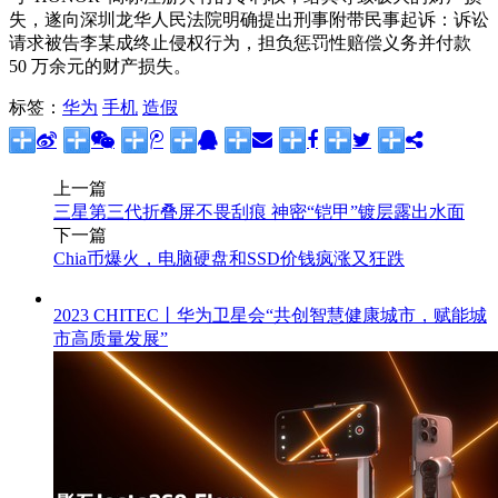
失，遂向深圳龙华人民法院明确提出刑事附带民事起诉：诉讼
请求被告李某成终止侵权行为，担负惩罚性赔偿义务并付款
50 万余元的财产损失。
标签：
华为
手机
造假
上一篇
三星第三代折叠屏不畏刮痕 神密“铠甲”镀层露出水面
下一篇
Chia币爆火，电脑硬盘和SSD价钱疯涨又狂跌
2023 CHITEC丨华为卫星会“共创智慧健康城市，赋能城
市高质量发展”