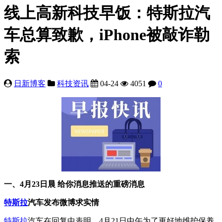
线上高新科技早饭：特斯拉汽
车总算致歉，iPhone被敲诈勒
索
日新博客
科技资讯
04-24
4051
0
一、4月23日晨 给你消息推送的重磅消息
特斯拉
汽车发布微博求实情
特斯拉
汽车在回复中表明，4月21日中午为了更好地维护保养