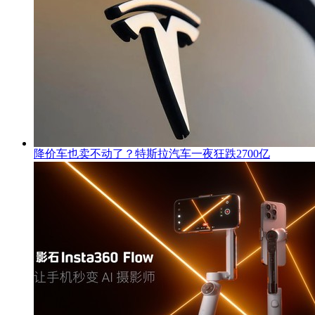
降价车也卖不动了？特斯拉汽车一夜狂跌2700亿