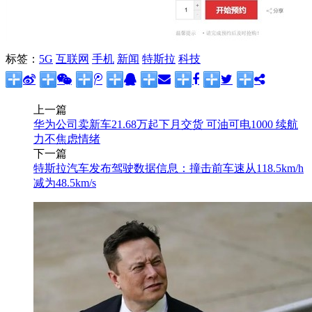
标签：
5G
互联网
手机
新闻
特斯拉
科技
上一篇
华为公司卖新车21.68万起下月交货 可油可电1000 续航
力不焦虑情绪
下一篇
特斯拉汽车发布驾驶数据信息：撞击前车速从118.5km/h
减为48.5km/s