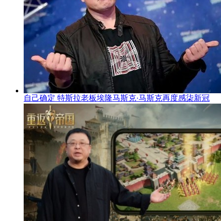
自己确定 特斯拉老板埃隆马斯克·马斯克再度感柒新冠