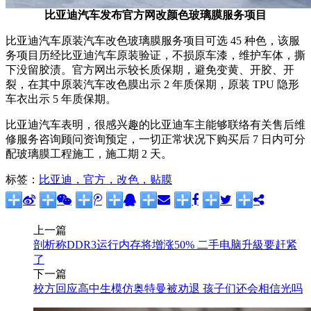
比亚迪汽车发布官方网改颜色玻璃膜服务项目
比亚迪汽车原装汽车改色玻璃膜服务项目可选 45 种色，该服
务项目历经比亚迪汽车原装验证，不损原车漆，维护车体，撕
下没留胶渍。官方网出示较长质保期，避免变黄、开胶、开
裂，在其中原装汽车改色膜出示 2 年质保期，原装 TPU 隐形
车衣出示 5 年质保期。
比亚迪汽车表明，很感兴趣的比亚迪车主能够联络有关售后维
修服务咨询顾问资询预定，一切正常状况下购买后 7 日内可分
配玻璃膜工程施工，施工期 2 天。
标签：
比亚迪，官方，改色，贴膜
上一篇
剖析称DDR3运行内存将增涨50% 二手电脑升級要赶紧
了
下一篇
校方回应高中生模仿奥特曼被劝退 孩子们还会相信光吗