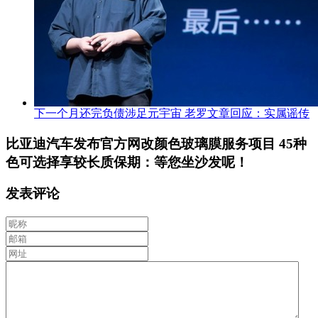
下一个月还完负债涉足元宇宙 老罗文章回应：实属谣传
比亚迪汽车发布官方网改颜色玻璃膜服务项目 45种
色可选择享较长质保期：等您坐沙发呢！
发表评论