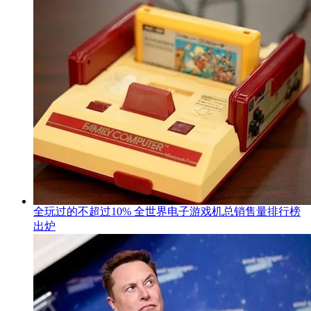
全玩过的不超过10% 全世界电子游戏机总销售量排行榜
出炉