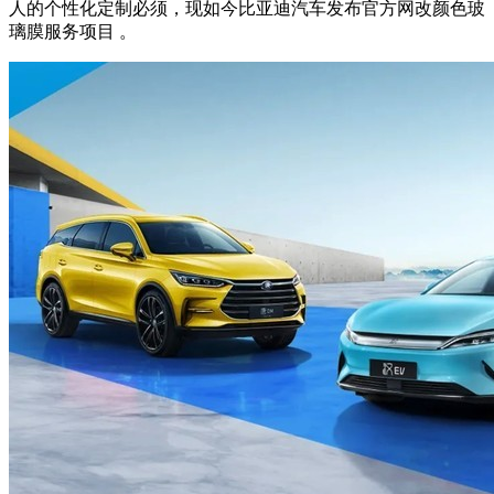
人的个性化定制必须，现如今比亚迪汽车发布官方网改颜色玻
璃膜服务项目 。