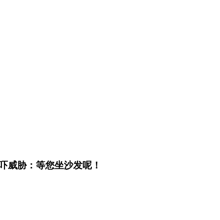
吓威胁：等您坐沙发呢！