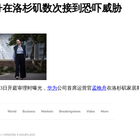
舟在洛杉矶数次接到恐吓威胁
3日开庭审理时曝光，
华为
公司首席运营官
孟晚舟
在洛杉矶家居