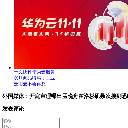
一文快评华为云服务
双11商品特惠，工业
云用云不会再愁
外国媒体：开庭审理曝出孟晚舟在洛杉矶数次接到恐
发表评论