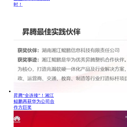
时！
昇腾“全连接”！湘江
鲲鹏再获华为公司合
作方巨奖