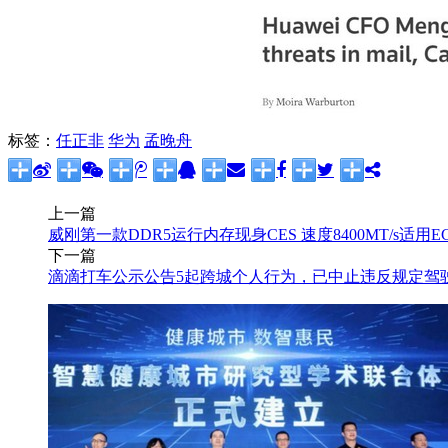
标签：
任正非
华为
孟晚舟
上一篇
威刚第一款DDR5运行内存现身CES 速度8400MT/s适用E
下一篇
滴滴打车公示公告5起跨城个人行为，已中止违反规定驾