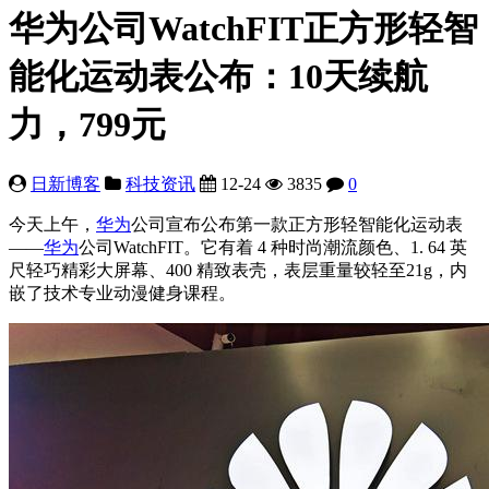
华为公司WatchFIT正方形轻智
能化运动表公布：10天续航
力，799元
日新博客
科技资讯
12-24
3835
0
今天上午，
华为
公司宣布公布第一款正方形轻智能化运动表
——
华为
公司WatchFIT。它有着 4 种时尚潮流颜色、1. 64 英
尺轻巧精彩大屏幕、400 精致表壳，表层重量较轻至21g，内
嵌了技术专业动漫健身课程。