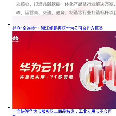
昇腾“全连接”！湘江鲲鹏再获华为公司合作方巨奖
一文快评华为云服务双11商品特惠，工业云用云不会再