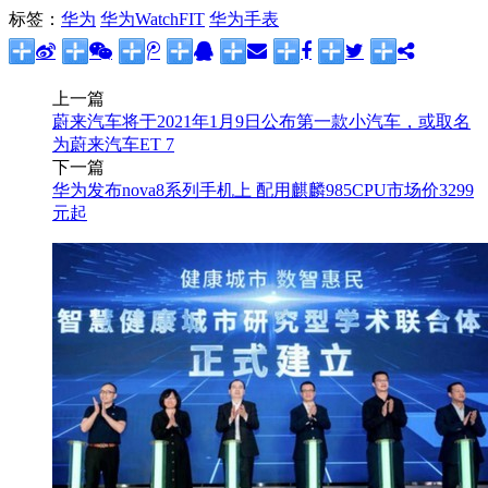
标签：
华为
华为WatchFIT
华为手表
上一篇
蔚来汽车将于2021年1月9日公布第一款小汽车，或取名
为蔚来汽车ET 7
下一篇
华为发布nova8系列手机上 配用麒麟985CPU市场价3299
元起