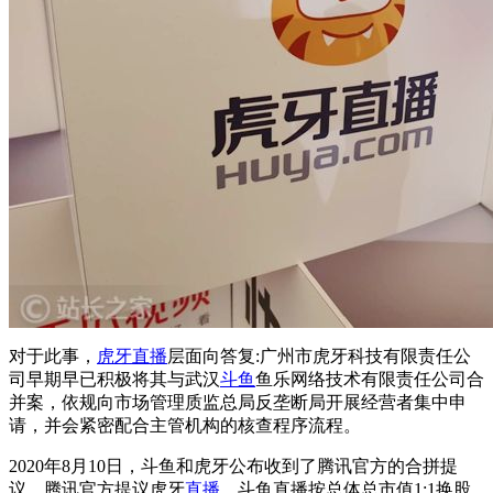
对于此事，
虎牙
直播
层面向答复:广州市虎牙科技有限责任公
司早期早已积极将其与武汉
斗鱼
鱼乐网络技术有限责任公司合
并案，依规向市场管理质监总局反垄断局开展经营者集中申
请，并会紧密配合主管机构的核查程序流程。
2020年8月10日，斗鱼和虎牙公布收到了腾讯官方的合拼提
议，腾讯官方提议虎牙
直播
、斗鱼直播按总体总市值1:1换股