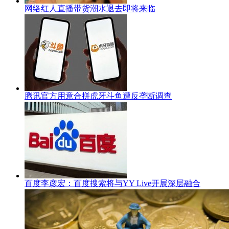
网络红人直播带货潮水退去即将来临
腾讯官方用意合拼虎牙斗鱼遭反垄断调查
百度李彦宏：百度搜索将与YY Live开展深层融合