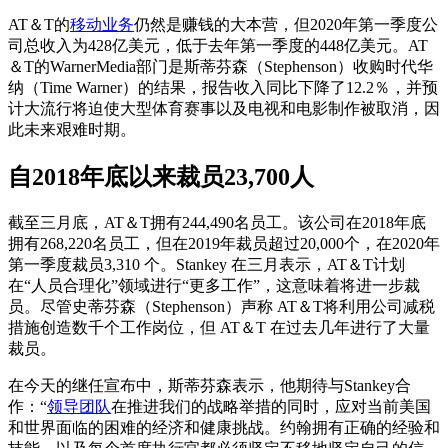
AT＆T的
移动业务
仍然是赚钱的大本营，但2020年第一季度公
司总收入为428亿美元，低于去年第一季度的448亿美元。AT
＆T的WarnerMedia部门是斯蒂芬森（Stephenson）收购时代华
纳（Time Warner）的结果，报告收入同比下降了12.2％，并预
计大流行将迫使大型体育赛事以及电视和电影制作被取消，因
此未来艰难时期。
自2018年底以来裁员23,700人
截至三月底，AT＆T拥有244,490名员工。该公司在2018年底
拥有268,220名员工，但在2019年裁员超过20,000个，在2020年
第一季度裁员3,310 个。Stankey 在三月表示，AT＆T计划
在“人员合理化”领域进行“更多工作”，这意味着将进一步裁
员。尽管史蒂芬森（Stephenson）声称 AT＆T将利用公司减税
措施创造数千个工作岗位，但 AT＆T 在过去几年进行了大量
裁员。
在今天的继任宣布中，斯蒂芬森表示，他期待与Stankey合
作：“
领导团队
在推进我们的战略举措的同时，应对当前美国
和世界面临的困难的经济和健康挑战。约翰拥有正确的经验和