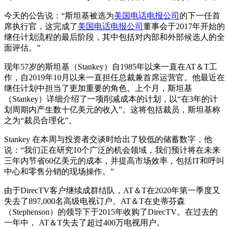
今天的公告说：“斯坦基被选为
美国电话电报公司
的下一任首
席执行官，这完成了
美国电话电报公司
董事会于2017年开始的
继任计划流程的最后阶段，其中包括对内部和外部候选人的全
面评估。”
现年57岁的斯坦基（Stankey）自1985年以来一直在AT＆T工
作，自2019年10月以来一直担任总裁兼首席运营官。他最近在
继任计划中担当了更加重要的角色。上个月，斯坦基
（Stankey）详细介绍了一项削减成本的计划，以“在3年的计
划周期内产生数十亿美元的收入”。这将包括裁员，斯坦基称
之为“裁员合理化”。
Stankey 在本周与投资者交谈时给出了较低的储蓄数字，他
说：“我们正在研究10个广泛的机会领域，我们预计将在未来
三年内节省60亿美元的成本，并提高市场效率，包括IT和呼叫
中心和零售分销的现场操作。”
由于DirecTV客户继续成群结队，AT＆T在2020年第一季度又
失去了897,000名高级电视订户。AT＆T在史蒂芬森
（Stephenson）的领导下于2015年收购了DirecTV。在过去的
一年中， AT＆T失去了超过400万电视用户。