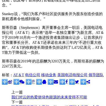
技能，以及每个首席执行官都必须坚定不移地坚定自己的信
念。”
Stankey说，“我们为客户和社区提供服务并为股东创造价值的
新机遇将令他感到振奋。”
斯蒂芬森（Stephenson）离开董事会主席一职后，美国电话电
报公司（AT＆T）表示将“选举一名独立董事”为新主席。AT＆
T于2019年10月向一个激进投资者集团做出让步，让首席执行
官和董事长分开。AT＆T还承诺在未来三年内“不进行重大收
购”。AT＆T的收购使长期债务负担达到了1,472亿美元，AT＆
T致力于降低这一负担。
斯蒂芬森在2019年的总薪酬为3203万美元，而斯坦基的薪酬为
2247万美元。
标签：
AT＆T
电信公司
移动业务
美国电话电报公司
领导团队
上一篇
我们对云的热爱使绿色能源的未来变得不可能
下一篇