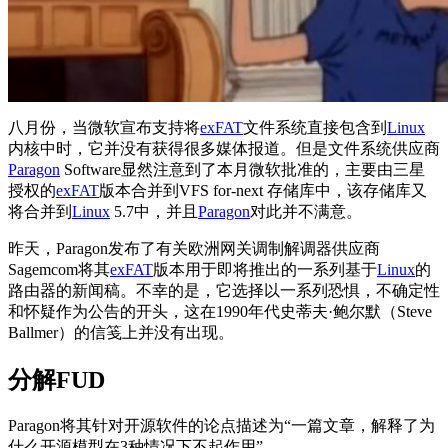
八月份，当微软宣布支持将
exFAT
文件系统直接包含到
Linux
内核中时，它并没有获得很多媒体报道。但是文件系统供应商
Paragon
Software显然注意到了本月微软批准的，主要由三星
授权的
exFAT
版本合并到VFS for-next 存储库中，该存储库又
将合并到
Linux
5.7中，并且
Paragon
对此并不满意。
昨天，Paragon发布了有关欧洲网关调制解调器供应商
Sagemcom将其
exFAT
版本用于即将推出的一系列基于
Linux
的
路由器的新闻稿。不幸的是，它选择以一系列恐惧，不确定性
和怀疑作为公告的开头，这在1990年代史蒂夫·鲍尔默（Steve
Ballmer）的信笺上并没有出现。
分解FUD
Paragon将其针对开源软件的论点描述为“一篇文章，解释了为
什么开源模型在3种情况下不起作用”。