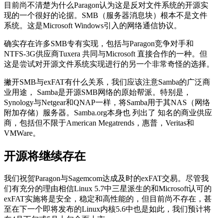
目前尚不清楚为什么Paragon认为这是反对文件系统的开源实
现的一个很好的论据。SMB（服务器消息块）根本不是文件
系统。这是Microsoft Windows引入的网络通信协议。
确实存在许多SMB专有实现，包括与Paragon竞争对手和
NTFS-3G供应商Tuxera 共同与Microsoft 直接合作的一种。但
这是尝试对开源文件系统实现进行的另一个非常奇怪的选择。
撇开SMB与exFAT有什么关系，我们应该注意Samba的广泛商
业用途， Samba是开源SMB网络的原始帮派。特别是，
Synology与Netgear和QNAP一样，将Samba用于其NAS（网络
附加存储）服务器。Samba.org本身也 列出了 知名的商业供应
商，包括但不限于American Megatrends，惠普，Veritas和
VMWare。
开源将继续存在
我们祝贺Paragon与Sagemcom达成及时的exFAT交易。尽管我
们有充分的理由相信Linux 5.7中三星派生的和Microsoft认可的
exFAT实施将是安全，稳定和高性能的，但目前尚不存在，甚
至在下一个即将发布的Linux内核5.6中也是如此，我们预计将