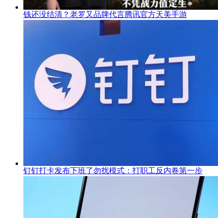
钱还没结清？老罗又品牌代言腾讯官方天美手游
钉钉打卡发布下班了勿扰模式：打职工反内卷第一步