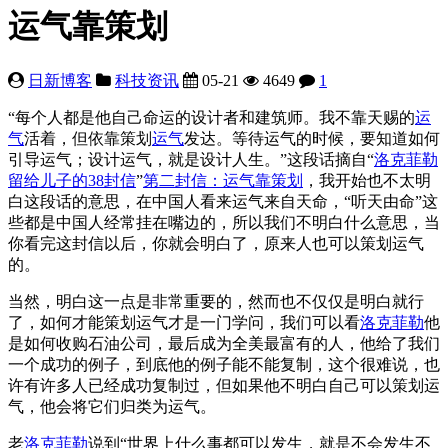
运气靠策划
日新博客
科技资讯
05-21
4649
1
“每个人都是他自己命运的设计者和建筑师。我不靠天赐的
运
气
活着，但依靠策划
运气
发达。等待运气的时候，要知道如何
引导运气；设计运气，就是设计人生。”这段话摘自“
洛克菲勒
留给儿子的38封信
”
第二封信：运气靠策划
，我开始也不太明
白这段话的意思，在中国人看来运气来自天命，“听天由命”这
些都是中国人经常挂在嘴边的，所以我们不明白什么意思，当
你看完这封信以后，你就会明白了，原来人也可以策划运气
的。
当然，明白这一点是非常重要的，然而也不仅仅是明白就行
了，如何才能策划运气才是一门学问，我们可以看
洛克菲勒
他
是如何收购石油公司，最后成为全美最富有的人，他给了我们
一个成功的例子，到底他的例子能不能复制，这个很难说，也
许有许多人已经成功复制过，但如果他不明白自己可以策划运
气，他会将它们归类为运气。
老
洛克菲勒
说到“世界上什么事都可以发生，就是不会发生不