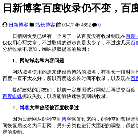
日新博客百度收录仍不变，百
日新博客
站长博客
09-17
4692
0
日新网恢复已经有一个月了，从百度没有收录到现在
百度
仅仅用心写文章，不过取得的进步真是太少了，不过这几天
百
分析收录不增加，蜘蛛抓取提高的原因：
1、网站域名和内容问题
网站域名使用的原来建设微博站的域名，有很长一段时间没
百度一直不太友好，所以百度这么长时间不收录，以及现在
百
提醒建站的朋友们，以前一定要测试好网站后再提交百度，如果网
百度蜘蛛
抓取失败，以后能够快速恢复网站收录。
2、
博客
文章曾经被百度收录过
因为日新网从84秒空间
博客
恢复过来的，84秒空间曾经是
间恢复后改名为日新网，另外分类也进行大面积的调整，虽然
定的影响。