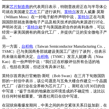
两家
芯片
制造商
的代表周日表示，特朗普政府正在与半导体公
司就在美国建立
芯片
工厂进行谈判。
英特尔
发言人威廉·莫斯
（William Moss）在一封电子邮件声明中说，
英特尔
正在与美
国国防部就改善
微电子产品及相关技术的国内来源进行
讨论。
声明补充说：“
英特尔
处于与美国政府合作的有利条件，可以
经营一家美国拥有的商业代工厂，并提供广泛的安全微电子产
品。”
另一方面，
台积电
（Taiwan Semiconductor Manufacturing Co.，
TSMC）已与美国商务部就建设美国工厂进行了谈判，但表示
尚未做出最终决定。
台积电
（TSMC）发言人妮娜·高（Nina
Kao）在一份声明中说：“我们正在积极评估所有合适的地
点，包括在美国，但还没有具体计划。”
英特尔首席执行官鲍勃·斯旺（Bob Swan）在三月下旬致国防
部的一封信中表示，该公司愿意与五角大楼合作建立一个晶圆
代工厂（该行业在业界称为芯片工厂）。斯旺在3月30日的信
中写道：“鉴于当前的地缘政治环境造成的不确定性，这比以
往任何时候都重要。”路透社周日在信中写道。
在冠状病毒爆发期间，中美之间的外交紧张关系日益加剧，在