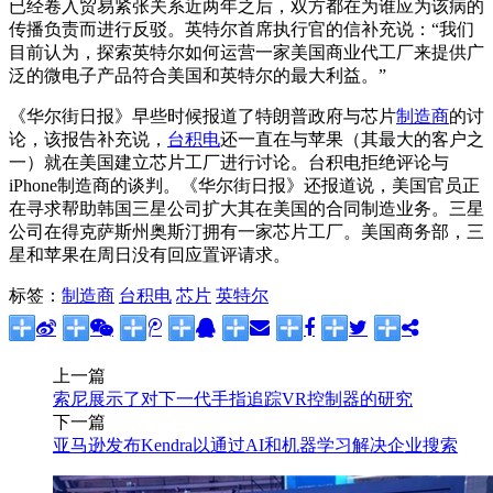
已经卷入贸易紧张关系近两年之后，双方都在为谁应为该病的
传播负责而进行反驳。英特尔首席执行官的信补充说：“我们
目前认为，探索英特尔如何运营一家美国商业代工厂来提供广
泛的微电子产品符合美国和英特尔的最大利益。”
《华尔街日报》早些时候报道了特朗普政府与芯片
制造商
的讨
论，该报告补充说，
台积电
还一直在与苹果
（其最大的客户之
一）就在美国建立芯片工厂进行讨论。台积电拒绝评论与
iPhone制造商的谈判。《华尔街日报》还报道说，美国官员正
在寻求帮助韩国
三星公司
扩大其在美国的合同制造业务。三星
公司在得克萨斯州奥斯汀拥有一家芯片工厂。美国商务部，三
星和苹果在周日没有回应置评请求。
标签：
制造商
台积电
芯片
英特尔
上一篇
索尼展示了对下一代手指追踪VR控制器的研究
下一篇
亚马逊发布Kendra以通过AI和机器学习解决企业搜索