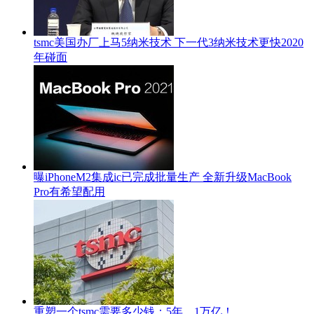
tsmc美国办厂上马5纳米技术 下一代3纳米技术更快2020
年碰面
曝iPhoneM2集成ic已完成批量生产 全新升级MacBook
Pro有希望配用
重塑一个tsmc需要多少钱：5年，1万亿！