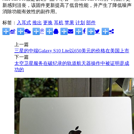
新感到沮丧，该固件更新提高了低音性能，并产生了降低噪声
消除功能有效性的副作用。
标签：
入耳式
推出
更换
耳机
苹果
计划
部件
上一篇
三星的中端Galaxy S10 Lite以650美元的价格在美国上市
下一篇
太空卫星服务在破纪录的轨道航天器操作中被证明是成
功的