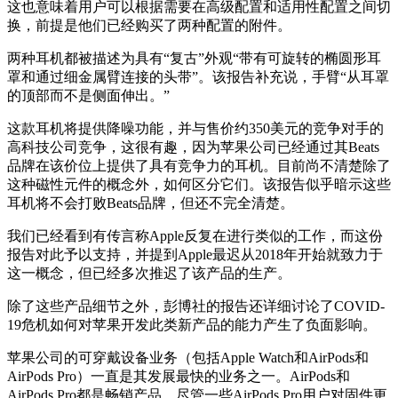
这也意味着用户可以根据需要在高级配置和适用性配置之间切
换，前提是他们已经购买了两种配置的附件。
两种耳机都被描述为具有“复古”外观“带有可旋转的椭圆形耳
罩和通过细金属臂连接的头带”。该报告补充说，手臂“从耳罩
的顶部而不是侧面伸出。”
这款耳机将提供降噪功能，并与售价约350美元的竞争对手的
高科技公司竞争，这很有趣，因为苹果公司已经通过其Beats
品牌在该价位上提供了具有竞争力的耳机。目前尚不清楚除了
这种磁性元件的概念外，如何区分它们。该报告似乎暗示这些
耳机将不会打败Beats品牌，但还不完全清楚。
我们已经看到有传言称Apple反复在进行类似的工作，而这份
报告对此予以支持，并提到Apple最迟从2018年开始就致力于
这一概念，但已经多次推迟了该产品的生产。
除了这些产品细节之外，彭博社的报告还详细讨论了COVID-
19危机如何对苹果开发此类新产品的能力产生了负面影响。
苹果公司的可穿戴设备业务（包括Apple Watch和AirPods和
AirPods Pro）一直是其
发展最快的业务之一
。AirPods和
AirPods Pro都是畅销产品，尽管一些AirPods Pro用户对固件更