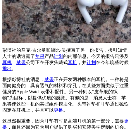
彭博社的马克·古尔曼和黛比·吴
撰写了另一份报告
，援引知情
人士的话透露了
苹果
产品
计划
的内部信息。今天的报告只涉及
耳机
：
苹果
公司正在开发头戴式
耳机
，并
计划
在今年晚些时候
推出
。
根据彭博社的消息，
苹果
正在开发两种版本的耳机。一种将是
面向健身的，具有透气的材料和穿孔，在某些方面类似于注重
健身的Apple Watch表带和配件。另一种则以“皮革般的织
物”为目标，以提供优质的感觉。有趣的是，消息人士称，苹
果将使这些耳机的某些组件模块化。头带衬垫和耳垫通过磁铁
固定在耳机上，并且可以
更换
。
这显然很重要，因为耳垫有时是高端耳机的第一部分，需要
更
换
，而且还因为它为用户提供了购买和安装美学定制的机会。