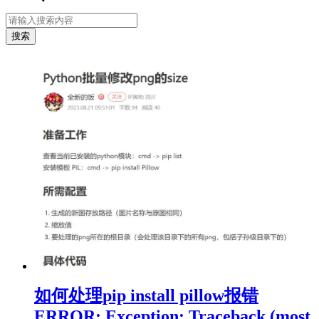
如何处理pip install pillow报错
ERROR: Exception: Traceback (most